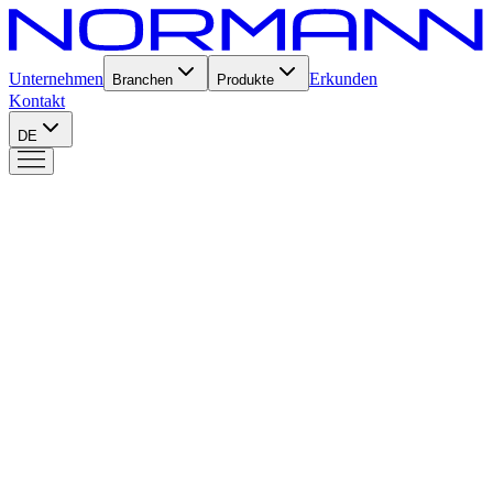
Unternehmen
Erkunden
Branchen
Produkte
Kontakt
DE
Produkte
Nortech
5
Nortech
Die leistungsstarke Premium-Linie, die auf modernster Technologie
basiert und sich durch hervorragende Komponenten und
Konstruktionsdetails auszeichnet.
3 Modelle verfügbar