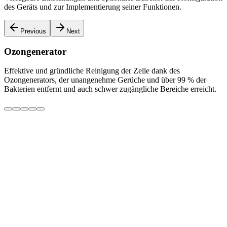
des Geräts und zur Implementierung seiner Funktionen.
Previous
Next
Ozongenerator
S
Effektive und gründliche Reinigung der Zelle dank des
S
Ozongenerators, der unangenehme Gerüche und über 99 % der
u
Bakterien entfernt und auch schwer zugängliche Bereiche erreicht.
Email
Ich stimme den Datenschutz- und Datenverarbeitungsbedingungen
zu