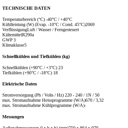
TECHNISCHE DATEN
Temperaturbereich (°C)
-40°C / +40°C
Kühlleistung (W) (Evap. -10°C / Cond. 45°C)
2069
Verflüssigung
Luft / Wasser / Ferngesteuert
Kältemittel
R290a
GWP
3
Klimaklasse
5
Schnellkühlen und Tiefkühlen (kg)
Schnellkühlen (+90°C / +3°C)
23
Tiefkühlen (+90°C / -18°C)
18
Elektrische Daten
Stromversorgung (Ph / Volts / Hz)
220 - 240 / 1N / 50
max. Stromaufnahme Heissprogramme (W/A)
670 / 3,32
max. Stromaufnahme Kühlprogramme (W/A)
-
Messungen
Außenabmessungen (l x b x h) (mm)
750 x 864 x 970