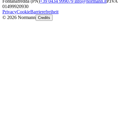
Fontanafredda (PN)
+39 0434 999079
info@normann.it
P.IVA
01499920930
Privacy
Cookie
Barrierefreiheit
©
2026
Normann
Credits