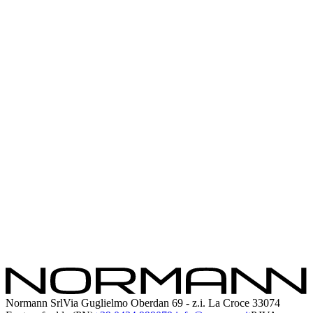
Entry
Nortech
Nortech Plus
Big Boys einteilig
Big Boys mit Paneelen
Frame
Konditorei
Eiscreme
Catering
Industrie
Individuelle Loesungen
Unternehmen
Service
Erkunden
Instagram
Facebook
Linkedin
Youtube
Normann Srl
Via Guglielmo Oberdan 69 - z.i. La Croce 33074