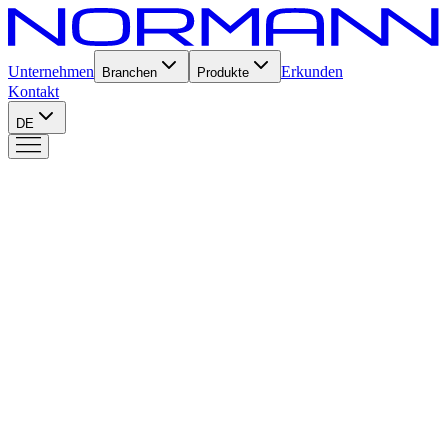
Unternehmen
Erkunden
Branchen
Produkte
Kontakt
DE
Produkte
Frame
FM1
Frame
Die konfigurierbare Lösung, speziell auf Anforderungen
zugeschnitten und ideal in neue oder bestehende Zellen integrierbar.
4 Modelle verfügbar