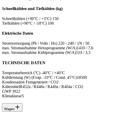
Schnellkühlen und Tiefkühlen (kg)
Schnellkühlen (+90°C / +3°C)
150
Tiefkühlen (+90°C / -18°C)
100
Elektrische Daten
Stromversorgung (Ph / Volts / Hz)
220 - 240 / 1N / 50
max. Stromaufnahme Heissprogramme (W/A)
1410 / 7,6
max. Stromaufnahme Kühlprogramme (W/A)
510 / 3,3
TECHNISCHE DATEN
Temperaturbereich (°C)
-40°C / +40°C
Kühlleistung (W) (Evap. -10°C / Cond. 45°C)
18500
Kondensation
Ferngesteuert / CO2
Kältemittel
R452a / R448a / R449a / R404a / CO2
GWP
3922
Klimaklasse
5
Wagen