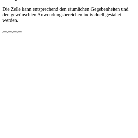
Die Zelle kann entsprechend den räumlichen Gegebenheiten und
M
den gewünschten Anwendungsbereichen individuell gestaltet
B
werden.
Email
Ich stimme den Datenschutz- und Datenverarbeitungsbedingungen
zu
Entry
Nortech
Nortech Plus
Big Boys einteilig
Big Boys mit Paneelen
Frame