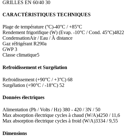
GRILLES EN 60/40
30
CARACTÉRISTIQUES TECHNIQUES
Plage de température (°C)
-40°C / +85°C
Rendement frigorifique (W) (Evap. -10°C / Cond. 45°C)
4822
Condensation
Air / Eau / À distance
Gaz réfrigérant
R290a
GWP
3
Classe climatique
5
Refroidissement et Surgélation
Refroidissement (+90°C / +3°C)
68
Surgélation (+90°C / -18°C)
52
Données électriques
Alimentation (Ph / Volts / Hz)
380 - 420 / 3N / 50
Max absorption électrique cycles à chaud (W/A)
4250 / 11,6
Max absorption électrique cycles à froid (W/A)
3334 / 9,55
Dimensions