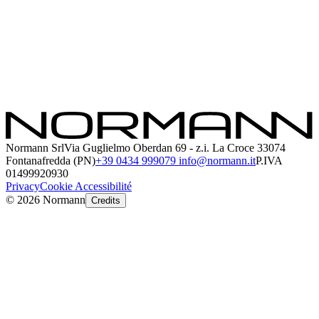
Entreprise
Assistance
Explorer
Instagram
Facebook
Linkedin
Youtube
Normann Srl
Via Guglielmo Oberdan 69 - z.i. La Croce 33074
Fontanafredda (PN)
+39 0434 999079
info@normann.it
P.IVA
01499920930
Privacy
Cookie
Accessibilité
©
2026
Normann
Credits