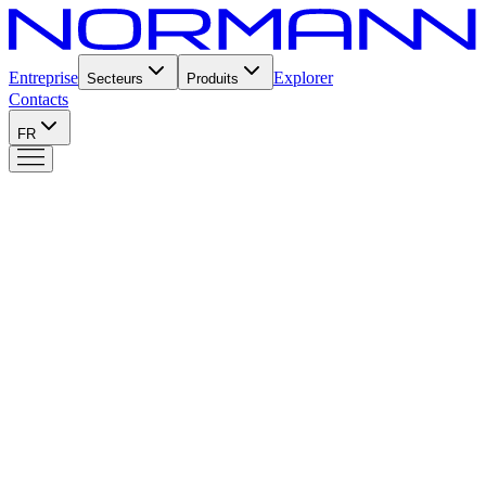
Entreprise
Explorer
Secteurs
Produits
Contacts
FR
Produits
Nortech Plus
15
Nortech Plus
La ligne multifonction qui cuit jusqu'à +85°C et automatise le cook
& chill avec des cycles chauds, de levage, de refroidissement rapide
et de surgélation.
3 modèles disponibles