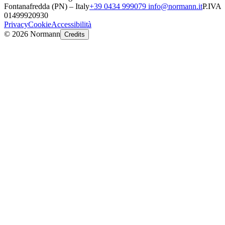
Fontanafredda (PN) – Italy
+39 0434 999079
info@normann.it
P.IVA
01499920930
Privacy
Cookie
Accessibilità
©
2026
Normann
Credits