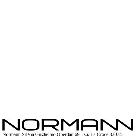
Entry
Nortech
Nortech Plus
Big Boys monoscocca
Big Boys a pannelli
Frame
Pasticceria
Gelateria
Catering
Industria
Soluzioni custom
Azienda
Assistenza
Esplora
Instagram
Facebook
Linkedin
Youtube
Normann Srl
Via Guglielmo Oberdan 69 - z.i. La Croce 33074