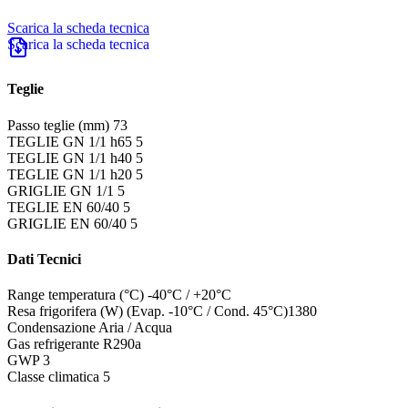
Scarica la scheda tecnica
Teglie
Passo teglie (mm)
73
TEGLIE GN 1/1 h65
5
TEGLIE GN 1/1 h40
5
TEGLIE GN 1/1 h20
5
GRIGLIE GN 1/1
5
TEGLIE EN 60/40
5
GRIGLIE EN 60/40
5
Dati Tecnici
Range temperatura (°C)
-40°C / +20°C
Resa frigorifera (W) (Evap. -10°C / Cond. 45°C)
1380
Condensazione
Aria / Acqua
Gas refrigerante
R290a
GWP
3
Classe climatica
5