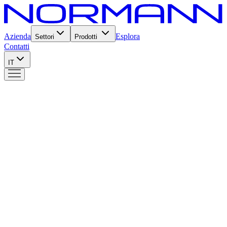
Azienda
Esplora
Settori
Prodotti
Contatti
IT
Prodotti
Entry
5 sottobanco
Entry
La linea essenziale dotata di cicli preimpostati per abbattere e
surgelare, oltre alla possibilità di sanificare il pesce e trattare il
gelato.
5 modelli disponibili