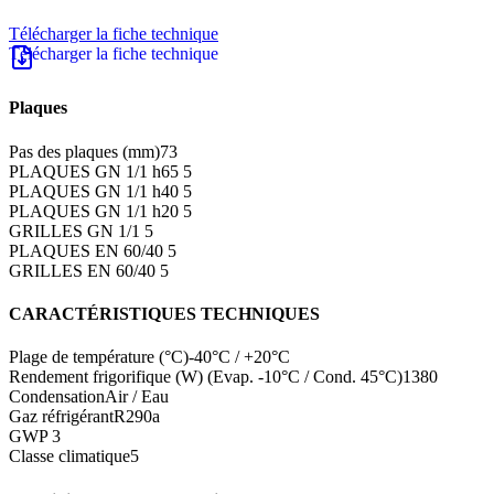
Télécharger la fiche technique
Plaques
Pas des plaques (mm)
73
PLAQUES GN 1/1 h65
5
PLAQUES GN 1/1 h40
5
PLAQUES GN 1/1 h20
5
GRILLES GN 1/1
5
PLAQUES EN 60/40
5
GRILLES EN 60/40
5
CARACTÉRISTIQUES TECHNIQUES
Plage de température (°C)
-40°C / +20°C
Rendement frigorifique (W) (Evap. -10°C / Cond. 45°C)
1380
Condensation
Air / Eau
Gaz réfrigérant
R290a
GWP
3
Classe climatique
5