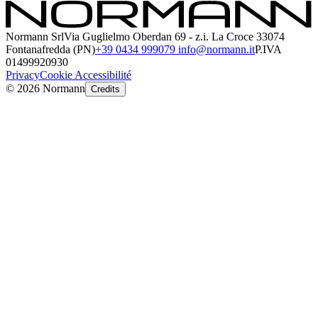
Normann Srl
Via Guglielmo Oberdan 69 - z.i. La Croce 33074
Fontanafredda (PN)
+39 0434 999079
info@normann.it
P.IVA
01499920930
Privacy
Cookie
Accessibilité
©
2026
Normann
Credits