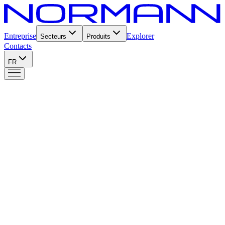
Entreprise
Explorer
Secteurs
Produits
Contacts
FR
Produits
Entry
5
Entry
La ligne essentielle dotée de cycles prédéfinis pour le
refroidissement rapide et la surgélation permet aussi d’assainir le
poisson et de traiter la glace.
5 modèles disponibles